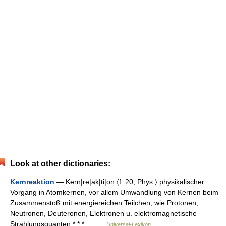
Look at other dictionaries:
Kernreaktion
— Kẹrn|re|ak|ti|on 〈f. 20; Phys.〉 physikalischer
Vorgang in Atomkernen, vor allem Umwandlung von Kernen beim
Zusammenstoß mit energiereichen Teilchen, wie Protonen,
Neutronen, Deuteronen, Elektronen u. elektromagnetische
Strahlungsquanten * * *… …
Universal-Lexikon