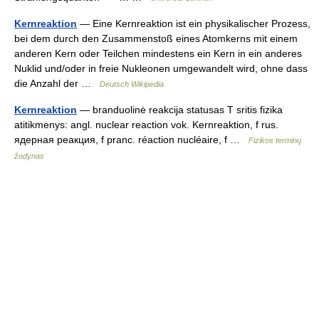
Kernreaktion
— Eine Kernreaktion ist ein physikalischer Prozess,
bei dem durch den Zusammenstoß eines Atomkerns mit einem
anderen Kern oder Teilchen mindestens ein Kern in ein anderes
Nuklid und/oder in freie Nukleonen umgewandelt wird, ohne dass
die Anzahl der …
Deutsch Wikipedia
Kernreaktion
— branduolinė reakcija statusas T sritis fizika
atitikmenys: angl. nuclear reaction vok. Kernreaktion, f rus.
ядерная реакция, f pranc. réaction nucléaire, f …
Fizikos terminų
žodynas