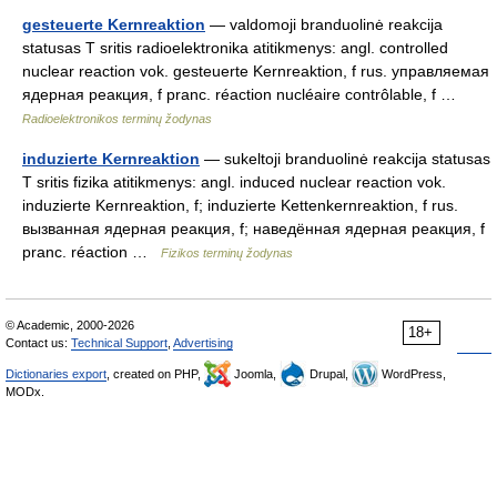
gesteuerte Kernreaktion
— valdomoji branduolinė reakcija
statusas T sritis radioelektronika atitikmenys: angl. controlled
nuclear reaction vok. gesteuerte Kernreaktion, f rus. управляемая
ядерная реакция, f pranc. réaction nucléaire contrôlable, f …
Radioelektronikos terminų žodynas
induzierte Kernreaktion
— sukeltoji branduolinė reakcija statusas
T sritis fizika atitikmenys: angl. induced nuclear reaction vok.
induzierte Kernreaktion, f; induzierte Kettenkernreaktion, f rus.
вызванная ядерная реакция, f; наведённая ядерная реакция, f
pranc. réaction …
Fizikos terminų žodynas
© Academic, 2000-2026
18+
Contact us:
Technical Support
,
Advertising
Dictionaries export
, created on PHP,
Joomla,
Drupal,
WordPress,
MODx.