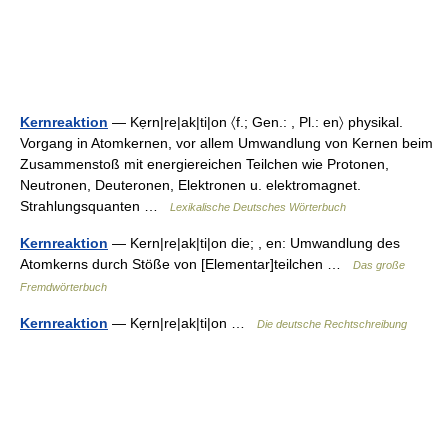
Kernreaktion
— Kẹrn|re|ak|ti|on 〈f.; Gen.: , Pl.: en〉 physikal.
Vorgang in Atomkernen, vor allem Umwandlung von Kernen beim
Zusammenstoß mit energiereichen Teilchen wie Protonen,
Neutronen, Deuteronen, Elektronen u. elektromagnet.
Strahlungsquanten …
Lexikalische Deutsches Wörterbuch
Kernreaktion
— Kern|re|ak|ti|on die; , en: Umwandlung des
Atomkerns durch Stöße von [Elementar]teilchen …
Das große
Fremdwörterbuch
Kernreaktion
— Kẹrn|re|ak|ti|on …
Die deutsche Rechtschreibung