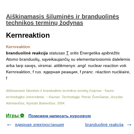
Aiškinamasis šiluminės ir branduolinės
technikos terminų žodynas
Kernreaktion
Kernreaktion
branduolinė
reakcija
statusas
T
sritis
Energetika
apibrėžtis
Atomo branduolių, sąveikaujančių su elementariosiomis dalelėmis
arba tarp savęs, virsmai.
atitikmenys
:
angl.
nuclear reaction
vok.
Kernreaktion, f
rus.
ядерная реакция, f
pranc.
réaction nucléaire,
f
Aiškinamasis šiluminės ir branduolinės technikos terminų žodynas - Kauno
technologijos universitetas. – Kaunas: Technologija
.
Petras Švenčianas, Arvydas
Adomavičius, Kęstutis Buinevičius
.
2004
.
Игры ⚽
Поможем написать курсовую
ядерная электростанция
branduolinė reakcija